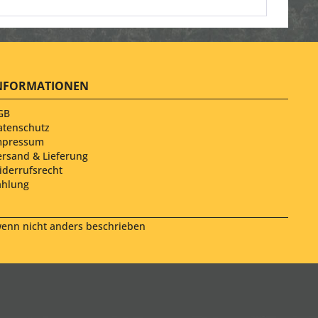
NFORMATIONEN
GB
atenschutz
mpressum
ersand & Lieferung
iderrufsrecht
ahlung
nn nicht anders beschrieben