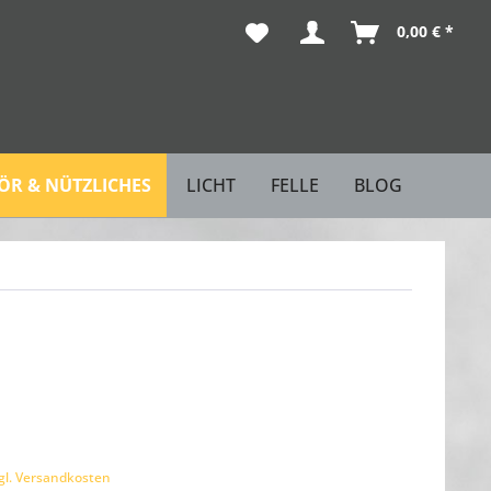
0,00 € *
R & NÜTZLICHES
LICHT
FELLE
BLOG
gl. Versandkosten