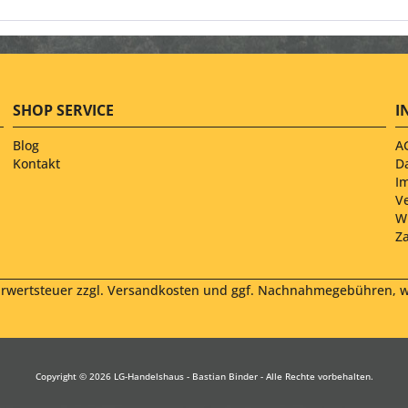
SHOP SERVICE
I
Blog
A
Kontakt
D
I
V
W
Z
hrwertsteuer zzgl.
Versandkosten
und ggf. Nachnahmegebühren, we
Copyright © 2026 LG-Handelshaus - Bastian Binder - Alle Rechte vorbehalten.