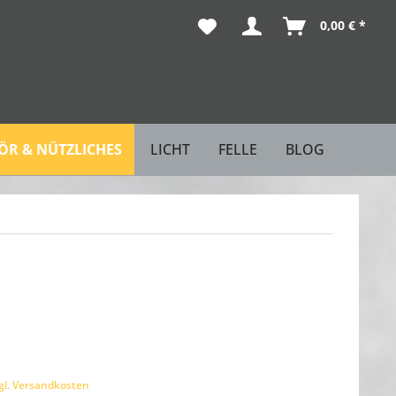
0,00 € *
R & NÜTZLICHES
LICHT
FELLE
BLOG
gl. Versandkosten