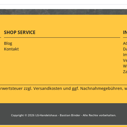
SHOP SERVICE
I
Blog
A
Kontakt
D
I
V
W
Z
hrwertsteuer zzgl.
Versandkosten
und ggf. Nachnahmegebühren, we
Copyright © 2026 LG-Handelshaus - Bastian Binder - Alle Rechte vorbehalten.