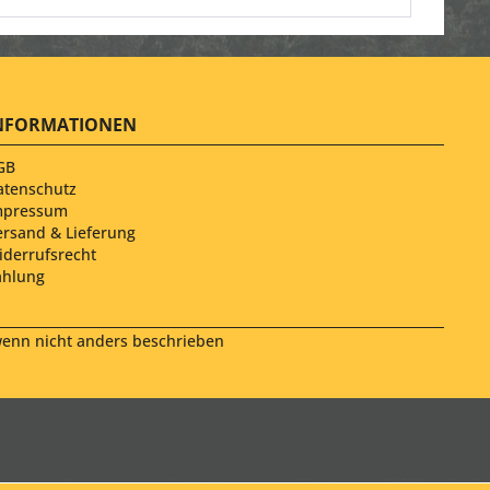
NFORMATIONEN
GB
atenschutz
mpressum
ersand & Lieferung
iderrufsrecht
ahlung
nn nicht anders beschrieben