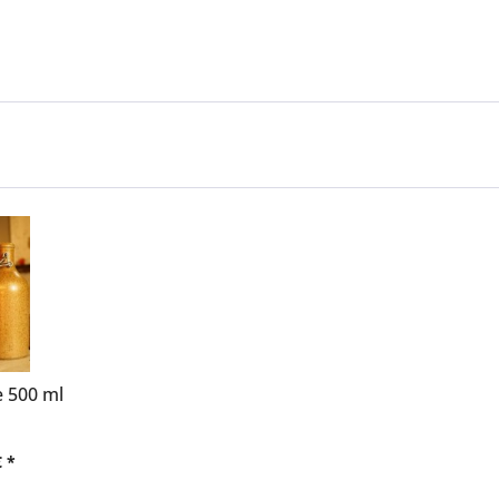
e 500 ml
€ *